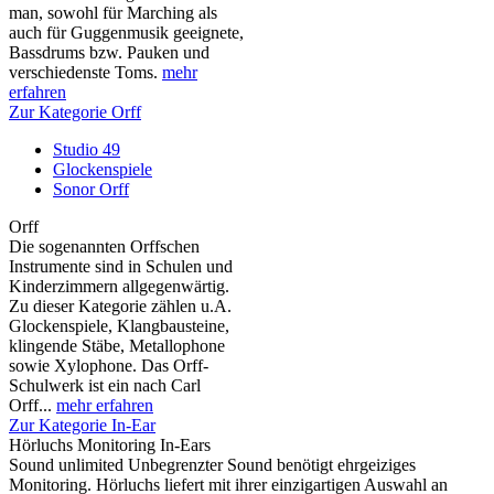
man, sowohl für Marching als
auch für Guggenmusik geeignete,
Bassdrums bzw. Pauken und
verschiedenste Toms.
mehr
erfahren
Zur Kategorie Orff
Studio 49
Glockenspiele
Sonor Orff
Orff
Die sogenannten Orffschen
Instrumente sind in Schulen und
Kinderzimmern allgegenwärtig.
Zu dieser Kategorie zählen u.A.
Glockenspiele, Klangbausteine,
klingende Stäbe, Metallophone
sowie Xylophone. Das Orff-
Schulwerk ist ein nach Carl
Orff...
mehr erfahren
Zur Kategorie In-Ear
Hörluchs Monitoring In-Ears
Sound unlimited Unbegrenzter Sound benötigt ehrgeiziges
Monitoring. Hörluchs liefert mit ihrer einzigartigen Auswahl an