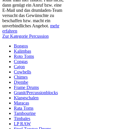
dann genügt ein Anruf bzw. eine
E-Mail und das drumladen-Team
versucht das Gewünschte zu
beschaffen bzw. macht ein
unverbindliches Angebot.
mehr
erfahren
Zur Kategorie Percussion
Bongos
Kalimbas
Roto Toms
Congas
Cajon
Cowbells
Chimes
Djembe
Frame Drums
Granit/Percussionblocks
Klangschalen
Maracas
Rata Toms
Tambourine
Timbales
LP RAW
Steel Tongue Drums