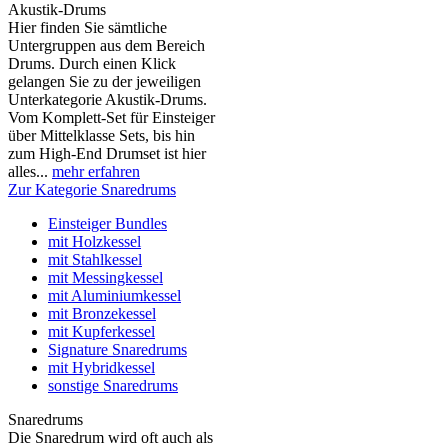
Akustik-Drums
Hier finden Sie sämtliche
Untergruppen aus dem Bereich
Drums. Durch einen Klick
gelangen Sie zu der jeweiligen
Unterkategorie Akustik-Drums.
Vom Komplett-Set für Einsteiger
über Mittelklasse Sets, bis hin
zum High-End Drumset ist hier
alles...
mehr erfahren
Zur Kategorie Snaredrums
Einsteiger Bundles
mit Holzkessel
mit Stahlkessel
mit Messingkessel
mit Aluminiumkessel
mit Bronzekessel
mit Kupferkessel
Signature Snaredrums
mit Hybridkessel
sonstige Snaredrums
Snaredrums
Die Snaredrum wird oft auch als