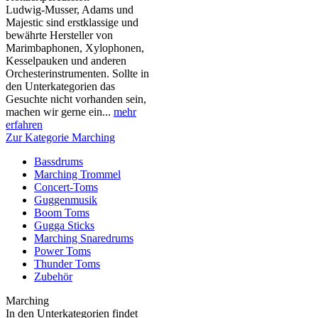
Ludwig-Musser, Adams und
Majestic sind erstklassige und
bewährte Hersteller von
Marimbaphonen, Xylophonen,
Kesselpauken und anderen
Orchesterinstrumenten. Sollte in
den Unterkategorien das
Gesuchte nicht vorhanden sein,
machen wir gerne ein...
mehr
erfahren
Zur Kategorie Marching
Bassdrums
Marching Trommel
Concert-Toms
Guggenmusik
Boom Toms
Gugga Sticks
Marching Snaredrums
Power Toms
Thunder Toms
Zubehör
Marching
In den Unterkategorien findet