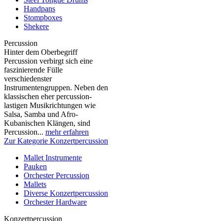
Handpans
Stompboxes
Shekere
Percussion
Hinter dem Oberbegriff
Percussion verbirgt sich eine
faszinierende Fülle
verschiedenster
Instrumentengruppen. Neben den
klassischen eher percussion-
lastigen Musikrichtungen wie
Salsa, Samba und Afro-
Kubanischen Klängen, sind
Percussion...
mehr erfahren
Zur Kategorie Konzertpercussion
Mallet Instrumente
Pauken
Orchester Percussion
Mallets
Diverse Konzertpercussion
Orchester Hardware
Konzertpercussion