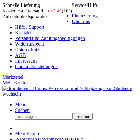
Schnelle Lieferung
Service/Hilfe
Kostenloser Versand
ab 50,-€
(DE)
Finanzierung
Zufriedenheitsgarantie
Über uns
Hilfe / Support
Kontakt
Versand und Zahlungsbedingungen
Widerrufsrecht
Datenschutz
AGB
Impressum
Cookie-Einstellungen
Merkzettel
Mein Konto
Menü
Suchen
Suchen
Mein Konto
Warenkorb
0
Warenkorb |
0,00 € *