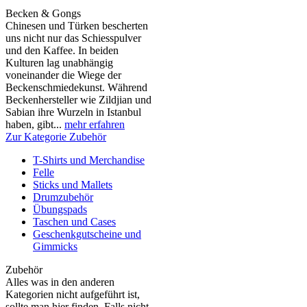
Becken & Gongs
Chinesen und Türken bescherten
uns nicht nur das Schiesspulver
und den Kaffee. In beiden
Kulturen lag unabhängig
voneinander die Wiege der
Beckenschmiedekunst. Während
Beckenhersteller wie Zildjian und
Sabian ihre Wurzeln in Istanbul
haben, gibt...
mehr erfahren
Zur Kategorie Zubehör
T-Shirts und Merchandise
Felle
Sticks und Mallets
Drumzubehör
Übungspads
Taschen und Cases
Geschenkgutscheine und
Gimmicks
Zubehör
Alles was in den anderen
Kategorien nicht aufgeführt ist,
sollte man hier finden. Falls nicht,