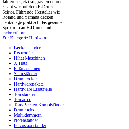
Jahren bis jetzt so gravierend und
rasant wie auf dem E-Drum
Sektor. Führende Hersteller wie
Roland und Yamaha decken
heutzutage praktisch das gesamte
Spektrum an E-Drums und...
mehr erfahren
Zur Kategorie Hardware
Beckenständer
Ersatzteile
Hihat Maschinen
X-Hats
Fußmaschinen
Snareständer
Drumhocker
Hardwarepakete
Hardware Ersatzteile
Tomständer
Tomarme
Tom/Becken Kombiständer
Drumracks
Multiklammern
Notenständer
Percussionständer