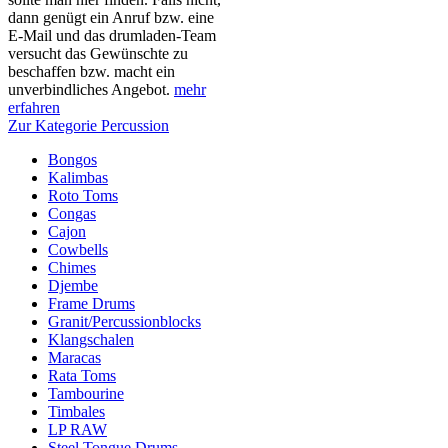
dann genügt ein Anruf bzw. eine
E-Mail und das drumladen-Team
versucht das Gewünschte zu
beschaffen bzw. macht ein
unverbindliches Angebot.
mehr
erfahren
Zur Kategorie Percussion
Bongos
Kalimbas
Roto Toms
Congas
Cajon
Cowbells
Chimes
Djembe
Frame Drums
Granit/Percussionblocks
Klangschalen
Maracas
Rata Toms
Tambourine
Timbales
LP RAW
Steel Tongue Drums