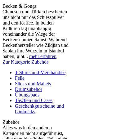
Becken & Gongs
Chinesen und Türken bescherten
uns nicht nur das Schiesspulver
und den Kaffee. In beiden
Kulturen lag unabhängig
voneinander die Wiege der
Beckenschmiedekunst. Während
Beckenhersteller wie Zildjian und
Sabian ihre Wurzeln in Istanbul
haben, gibt...
mehr erfahren
Zur Kategorie Zubehör
T-Shirts und Merchandise
Felle
Sticks und Mallets
Drumzubehör
Übungspads
Taschen und Cases
Geschenkgutscheine und
Gimmicks
Zubehör
Alles was in den anderen
Kategorien nicht aufgeführt ist,
sollte man hier finden. Falls nicht,