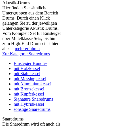
Akustik-Drums
Hier finden Sie sämtliche
Untergruppen aus dem Bereich
Drums. Durch einen Klick
gelangen Sie zu der jeweiligen
Unterkategorie Akustik-Drums.
Vom Komplett-Set für Einsteiger
über Mittelklasse Sets, bis hin
zum High-End Drumset ist hier
alles...
mehr erfahren
Zur Kategorie Snaredrums
Einsteiger Bundles
mit Holzkessel
mit Stahlkessel
mit Messingkessel
mit Aluminiumkessel
mit Bronzekessel
mit Kupferkessel
Signature Snaredrums
mit Hybridkessel
sonstige Snaredrums
Snaredrums
Die Snaredrum wird oft auch als