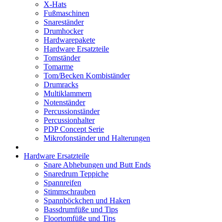
X-Hats
Fußmaschinen
Snareständer
Drumhocker
Hardwarepakete
Hardware Ersatzteile
Tomständer
Tomarme
Tom/Becken Kombiständer
Drumracks
Multiklammern
Notenständer
Percussionständer
Percussionhalter
PDP Concept Serie
Mikrofonständer und Halterungen
Hardware Ersatzteile
Snare Abhebungen und Butt Ends
Snaredrum Teppiche
Spannreifen
Stimmschrauben
Spannböckchen und Haken
Bassdrumfüße und Tips
Floortomfüße und Tips