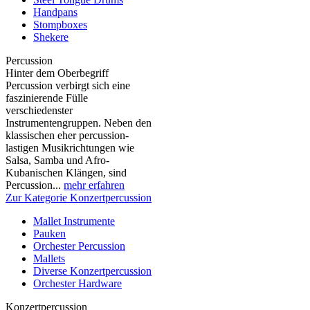
Handpans
Stompboxes
Shekere
Percussion
Hinter dem Oberbegriff
Percussion verbirgt sich eine
faszinierende Fülle
verschiedenster
Instrumentengruppen. Neben den
klassischen eher percussion-
lastigen Musikrichtungen wie
Salsa, Samba und Afro-
Kubanischen Klängen, sind
Percussion...
mehr erfahren
Zur Kategorie Konzertpercussion
Mallet Instrumente
Pauken
Orchester Percussion
Mallets
Diverse Konzertpercussion
Orchester Hardware
Konzertpercussion