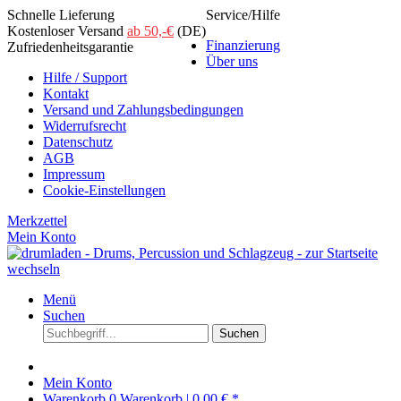
Schnelle Lieferung
Service/Hilfe
Kostenloser Versand
ab 50,-€
(DE)
Finanzierung
Zufriedenheitsgarantie
Über uns
Hilfe / Support
Kontakt
Versand und Zahlungsbedingungen
Widerrufsrecht
Datenschutz
AGB
Impressum
Cookie-Einstellungen
Merkzettel
Mein Konto
Menü
Suchen
Suchen
Mein Konto
Warenkorb
0
Warenkorb |
0,00 € *