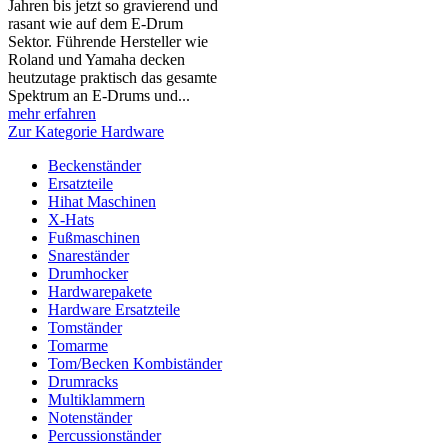
Jahren bis jetzt so gravierend und
rasant wie auf dem E-Drum
Sektor. Führende Hersteller wie
Roland und Yamaha decken
heutzutage praktisch das gesamte
Spektrum an E-Drums und...
mehr erfahren
Zur Kategorie Hardware
Beckenständer
Ersatzteile
Hihat Maschinen
X-Hats
Fußmaschinen
Snareständer
Drumhocker
Hardwarepakete
Hardware Ersatzteile
Tomständer
Tomarme
Tom/Becken Kombiständer
Drumracks
Multiklammern
Notenständer
Percussionständer