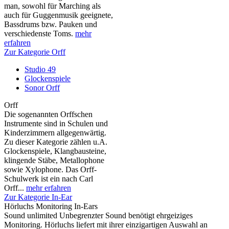
man, sowohl für Marching als
auch für Guggenmusik geeignete,
Bassdrums bzw. Pauken und
verschiedenste Toms.
mehr
erfahren
Zur Kategorie Orff
Studio 49
Glockenspiele
Sonor Orff
Orff
Die sogenannten Orffschen
Instrumente sind in Schulen und
Kinderzimmern allgegenwärtig.
Zu dieser Kategorie zählen u.A.
Glockenspiele, Klangbausteine,
klingende Stäbe, Metallophone
sowie Xylophone. Das Orff-
Schulwerk ist ein nach Carl
Orff...
mehr erfahren
Zur Kategorie In-Ear
Hörluchs Monitoring In-Ears
Sound unlimited Unbegrenzter Sound benötigt ehrgeiziges
Monitoring. Hörluchs liefert mit ihrer einzigartigen Auswahl an