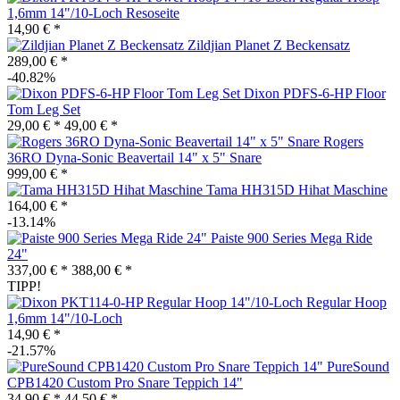
1,6mm 14"/10-Loch Resoseite
14,90 € *
Zildjian Planet Z Beckensatz
289,00 € *
-40.82%
Dixon PDFS-6-HP Floor
Tom Leg Set
29,00 € *
49,00 € *
Rogers
36RO Dyna-Sonic Beavertail 14" x 5" Snare
999,00 € *
Tama HH315D Hihat Maschine
164,00 € *
-13.14%
Paiste 900 Series Mega Ride
24"
337,00 € *
388,00 € *
TIPP!
Regular Hoop
1,6mm 14"/10-Loch
14,90 € *
-21.57%
PureSound
CPB1420 Custom Pro Snare Teppich 14"
34,90 € *
44,50 € *