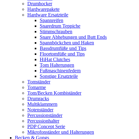
Drumhocker
Hardwarepakete
Hardware Ersatzteile
Spannreifen
Snaredrum Teppiche
Stimmschrauben
Snare Abhebungen und Butt Ends
Spannböckchen und Haken
Bassdrumfüße und Tips
Floortomfüße und Tips
HiHat Clutches
Tom Halterungen
Fußmaschinenfedern
Sonstige Ersatzteile
Tomständer
Tomarme
Tom/Becken Kombiständer
Drumracks
Multiklammern
Notenständer
Percussionständer
Percussionhalter
PDP Concept Serie
Mikrofonständer und Halterungen
Becken & Gongs