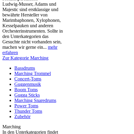
Ludwig-Musser, Adams und
Majestic sind erstklassige und
bewährte Hersteller von
Marimbaphonen, Xylophonen,
Kesselpauken und anderen
Orchesterinstrumenten. Sollte in
den Unterkategorien das
Gesuchte nicht vorhanden sein,
machen wir gerne ein...
mehr
erfahren
Zur Kategorie Marching
Bassdrums
Marching Trommel
Concert-Toms
Guggenmusik
Boom Toms
Gugga Sticks
Marching Snaredrums
Power Toms
Thunder Toms
Zubehör
Marching
In den Unterkategorien findet