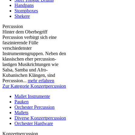
Handpans
Stompboxes
Shekere
Percussion
Hinter dem Oberbegriff
Percussion verbirgt sich eine
faszinierende Fülle
verschiedenster
Instrumentengruppen. Neben den
klassischen eher percussion-
lastigen Musikrichtungen wie
Salsa, Samba und Afro-
Kubanischen Klängen, sind
Percussion...
mehr erfahren
Zur Kategorie Konzertpercussion
Mallet Instrumente
Pauken
Orchester Percussion
Mallets
Diverse Konzertpercussion
Orchester Hardware
Konzertpercussion