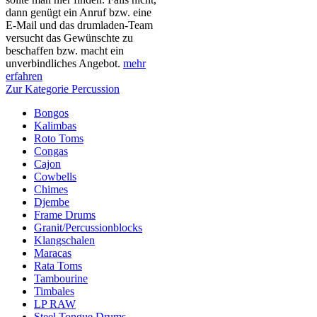
dann genügt ein Anruf bzw. eine
E-Mail und das drumladen-Team
versucht das Gewünschte zu
beschaffen bzw. macht ein
unverbindliches Angebot.
mehr
erfahren
Zur Kategorie Percussion
Bongos
Kalimbas
Roto Toms
Congas
Cajon
Cowbells
Chimes
Djembe
Frame Drums
Granit/Percussionblocks
Klangschalen
Maracas
Rata Toms
Tambourine
Timbales
LP RAW
Steel Tongue Drums