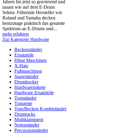
Jahren bis jetzt so gravierend und
rasant wie auf dem E-Drum
Sektor. Führende Hersteller wie
Roland und Yamaha decken
heutzutage praktisch das gesamte
Spektrum an E-Drums und...
mehr erfahren
Zur Kategorie Hardware
Beckenständer
Ersatzteile
Hihat Maschinen
X-Hats
Fußmaschinen
Snareständer
Drumhocker
Hardwarepakete
Hardware Ersatzteile
Tomständer
Tomarme
Tom/Becken Kombiständer
Drumracks
Multiklammern
Notenständer
Percussionständer