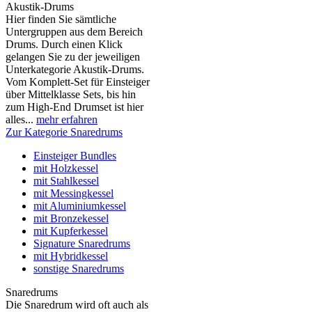
Akustik-Drums
Hier finden Sie sämtliche
Untergruppen aus dem Bereich
Drums. Durch einen Klick
gelangen Sie zu der jeweiligen
Unterkategorie Akustik-Drums.
Vom Komplett-Set für Einsteiger
über Mittelklasse Sets, bis hin
zum High-End Drumset ist hier
alles...
mehr erfahren
Zur Kategorie Snaredrums
Einsteiger Bundles
mit Holzkessel
mit Stahlkessel
mit Messingkessel
mit Aluminiumkessel
mit Bronzekessel
mit Kupferkessel
Signature Snaredrums
mit Hybridkessel
sonstige Snaredrums
Snaredrums
Die Snaredrum wird oft auch als