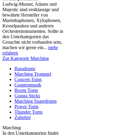
Ludwig-Musser, Adams und
Majestic sind erstklassige und
bewährte Hersteller von
Marimbaphonen, Xylophonen,
Kesselpauken und anderen
Orchesterinstrumenten. Sollte in
den Unterkategorien das
Gesuchte nicht vorhanden sein,
machen wir gerne ein...
mehr
erfahren
Zur Kategorie Marching
Bassdrums
Marching Trommel
Concert-Toms
Guggenmusik
Boom Toms
Gugga Sticks
Marching Snaredrums
Power Toms
Thunder Toms
Zubehör
Marching
In den Unterkategorien findet