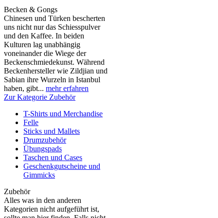
Becken & Gongs
Chinesen und Türken bescherten
uns nicht nur das Schiesspulver
und den Kaffee. In beiden
Kulturen lag unabhängig
voneinander die Wiege der
Beckenschmiedekunst. Während
Beckenhersteller wie Zildjian und
Sabian ihre Wurzeln in Istanbul
haben, gibt...
mehr erfahren
Zur Kategorie Zubehör
T-Shirts und Merchandise
Felle
Sticks und Mallets
Drumzubehör
Übungspads
Taschen und Cases
Geschenkgutscheine und
Gimmicks
Zubehör
Alles was in den anderen
Kategorien nicht aufgeführt ist,
sollte man hier finden. Falls nicht,