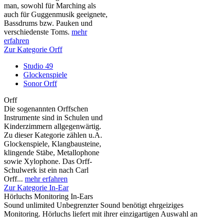
man, sowohl für Marching als
auch für Guggenmusik geeignete,
Bassdrums bzw. Pauken und
verschiedenste Toms.
mehr
erfahren
Zur Kategorie Orff
Studio 49
Glockenspiele
Sonor Orff
Orff
Die sogenannten Orffschen
Instrumente sind in Schulen und
Kinderzimmern allgegenwärtig.
Zu dieser Kategorie zählen u.A.
Glockenspiele, Klangbausteine,
klingende Stäbe, Metallophone
sowie Xylophone. Das Orff-
Schulwerk ist ein nach Carl
Orff...
mehr erfahren
Zur Kategorie In-Ear
Hörluchs Monitoring In-Ears
Sound unlimited Unbegrenzter Sound benötigt ehrgeiziges
Monitoring. Hörluchs liefert mit ihrer einzigartigen Auswahl an