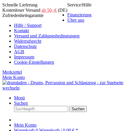
Schnelle Lieferung
Service/Hilfe
Kostenloser Versand
ab 50,-€
(DE)
Finanzierung
Zufriedenheitsgarantie
Über uns
Hilfe / Support
Kontakt
Versand und Zahlungsbedingungen
Widerrufsrecht
Datenschutz
AGB
Impressum
Cookie-Einstellungen
Merkzettel
Mein Konto
Menü
Suchen
Suchen
Mein Konto
Warenkorb
0
Warenkorb |
0,00 € *