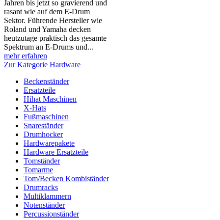
Jahren bis jetzt so gravierend und
rasant wie auf dem E-Drum
Sektor. Führende Hersteller wie
Roland und Yamaha decken
heutzutage praktisch das gesamte
Spektrum an E-Drums und...
mehr erfahren
Zur Kategorie Hardware
Beckenständer
Ersatzteile
Hihat Maschinen
X-Hats
Fußmaschinen
Snareständer
Drumhocker
Hardwarepakete
Hardware Ersatzteile
Tomständer
Tomarme
Tom/Becken Kombiständer
Drumracks
Multiklammern
Notenständer
Percussionständer