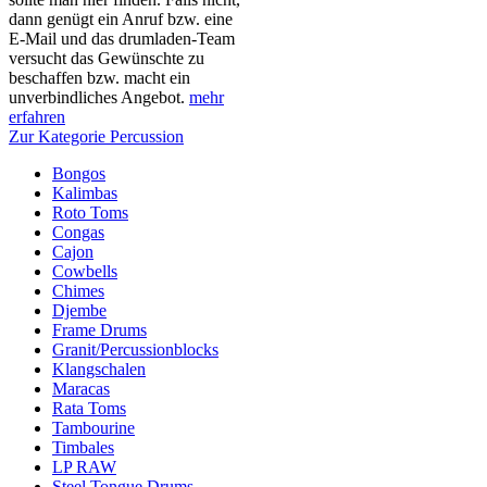
dann genügt ein Anruf bzw. eine
E-Mail und das drumladen-Team
versucht das Gewünschte zu
beschaffen bzw. macht ein
unverbindliches Angebot.
mehr
erfahren
Zur Kategorie Percussion
Bongos
Kalimbas
Roto Toms
Congas
Cajon
Cowbells
Chimes
Djembe
Frame Drums
Granit/Percussionblocks
Klangschalen
Maracas
Rata Toms
Tambourine
Timbales
LP RAW
Steel Tongue Drums