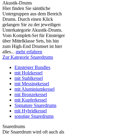
Akustik-Drums
Hier finden Sie sämtliche
Untergruppen aus dem Bereich
Drums. Durch einen Klick
gelangen Sie zu der jeweiligen
Unterkategorie Akustik-Drums.
Vom Komplett-Set für Einsteiger
über Mittelklasse Sets, bis hin
zum High-End Drumset ist hier
alles...
mehr erfahren
Zur Kategorie Snaredrums
Einsteiger Bundles
mit Holzkessel
mit Stahlkessel
mit Messingkessel
mit Aluminiumkessel
mit Bronzekessel
mit Kupferkessel
Signature Snaredrums
mit Hybridkessel
sonstige Snaredrums
Snaredrums
Die Snaredrum wird oft auch als