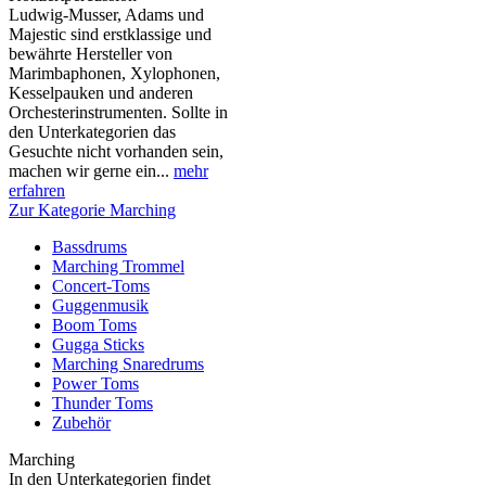
Ludwig-Musser, Adams und
Majestic sind erstklassige und
bewährte Hersteller von
Marimbaphonen, Xylophonen,
Kesselpauken und anderen
Orchesterinstrumenten. Sollte in
den Unterkategorien das
Gesuchte nicht vorhanden sein,
machen wir gerne ein...
mehr
erfahren
Zur Kategorie Marching
Bassdrums
Marching Trommel
Concert-Toms
Guggenmusik
Boom Toms
Gugga Sticks
Marching Snaredrums
Power Toms
Thunder Toms
Zubehör
Marching
In den Unterkategorien findet