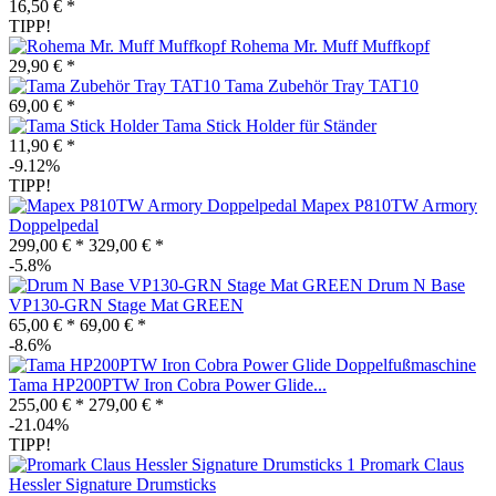
16,50 € *
TIPP!
Rohema Mr. Muff Muffkopf
29,90 € *
Tama Zubehör Tray TAT10
69,00 € *
Tama Stick Holder für Ständer
11,90 € *
-9.12%
TIPP!
Mapex P810TW Armory
Doppelpedal
299,00 € *
329,00 € *
-5.8%
Drum N Base
VP130-GRN Stage Mat GREEN
65,00 € *
69,00 € *
-8.6%
Tama HP200PTW Iron Cobra Power Glide...
255,00 € *
279,00 € *
-21.04%
TIPP!
Promark Claus
Hessler Signature Drumsticks