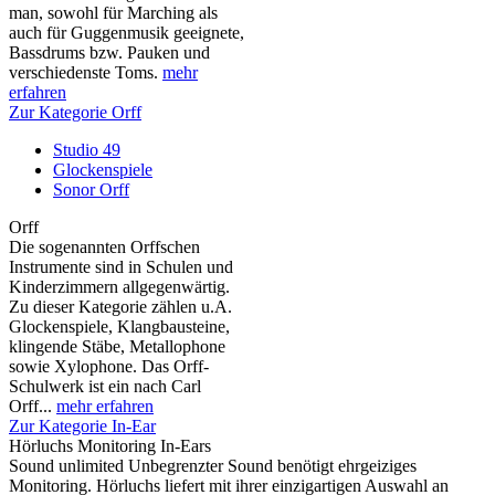
man, sowohl für Marching als
auch für Guggenmusik geeignete,
Bassdrums bzw. Pauken und
verschiedenste Toms.
mehr
erfahren
Zur Kategorie Orff
Studio 49
Glockenspiele
Sonor Orff
Orff
Die sogenannten Orffschen
Instrumente sind in Schulen und
Kinderzimmern allgegenwärtig.
Zu dieser Kategorie zählen u.A.
Glockenspiele, Klangbausteine,
klingende Stäbe, Metallophone
sowie Xylophone. Das Orff-
Schulwerk ist ein nach Carl
Orff...
mehr erfahren
Zur Kategorie In-Ear
Hörluchs Monitoring In-Ears
Sound unlimited Unbegrenzter Sound benötigt ehrgeiziges
Monitoring. Hörluchs liefert mit ihrer einzigartigen Auswahl an