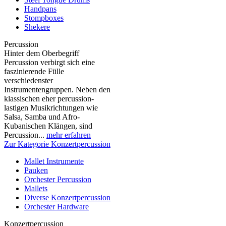
Handpans
Stompboxes
Shekere
Percussion
Hinter dem Oberbegriff
Percussion verbirgt sich eine
faszinierende Fülle
verschiedenster
Instrumentengruppen. Neben den
klassischen eher percussion-
lastigen Musikrichtungen wie
Salsa, Samba und Afro-
Kubanischen Klängen, sind
Percussion...
mehr erfahren
Zur Kategorie Konzertpercussion
Mallet Instrumente
Pauken
Orchester Percussion
Mallets
Diverse Konzertpercussion
Orchester Hardware
Konzertpercussion