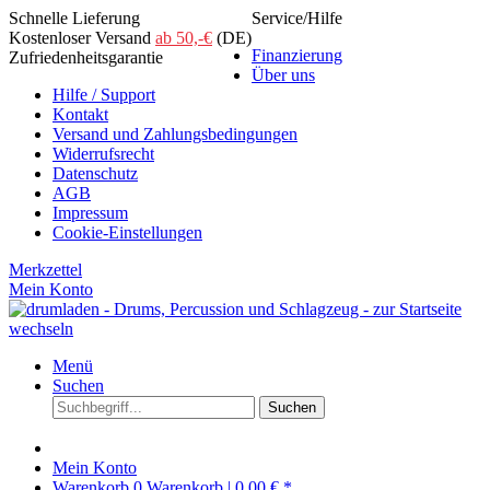
Schnelle Lieferung
Service/Hilfe
Kostenloser Versand
ab 50,-€
(DE)
Finanzierung
Zufriedenheitsgarantie
Über uns
Hilfe / Support
Kontakt
Versand und Zahlungsbedingungen
Widerrufsrecht
Datenschutz
AGB
Impressum
Cookie-Einstellungen
Merkzettel
Mein Konto
Menü
Suchen
Suchen
Mein Konto
Warenkorb
0
Warenkorb |
0,00 € *