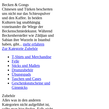
Becken & Gongs
Chinesen und Türken bescherten
uns nicht nur das Schiesspulver
und den Kaffee. In beiden
Kulturen lag unabhängig
voneinander die Wiege der
Beckenschmiedekunst. Während
Beckenhersteller wie Zildjian und
Sabian ihre Wurzeln in Istanbul
haben, gibt...
mehr erfahren
Zur Kategorie Zubehör
T-Shirts und Merchandise
Felle
Sticks und Mallets
Drumzubehör
Übungspads
Taschen und Cases
Geschenkgutscheine und
Gimmicks
Zubehör
Alles was in den anderen
Kategorien nicht aufgeführt ist,
sollte man hier finden. Falls nicht,