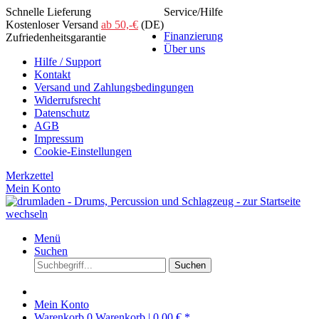
Schnelle Lieferung
Service/Hilfe
Kostenloser Versand
ab 50,-€
(DE)
Finanzierung
Zufriedenheitsgarantie
Über uns
Hilfe / Support
Kontakt
Versand und Zahlungsbedingungen
Widerrufsrecht
Datenschutz
AGB
Impressum
Cookie-Einstellungen
Merkzettel
Mein Konto
Menü
Suchen
Suchen
Mein Konto
Warenkorb
0
Warenkorb |
0,00 € *