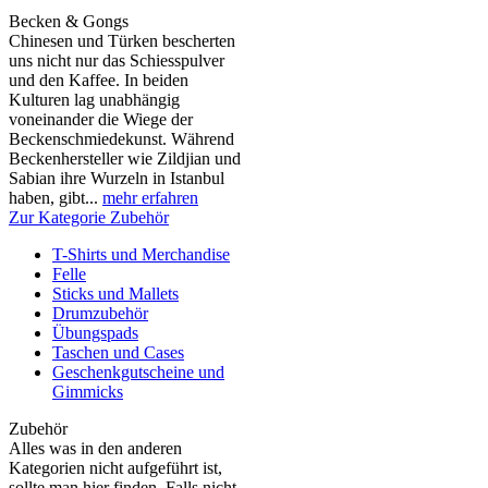
Becken & Gongs
Chinesen und Türken bescherten
uns nicht nur das Schiesspulver
und den Kaffee. In beiden
Kulturen lag unabhängig
voneinander die Wiege der
Beckenschmiedekunst. Während
Beckenhersteller wie Zildjian und
Sabian ihre Wurzeln in Istanbul
haben, gibt...
mehr erfahren
Zur Kategorie Zubehör
T-Shirts und Merchandise
Felle
Sticks und Mallets
Drumzubehör
Übungspads
Taschen und Cases
Geschenkgutscheine und
Gimmicks
Zubehör
Alles was in den anderen
Kategorien nicht aufgeführt ist,
sollte man hier finden. Falls nicht,