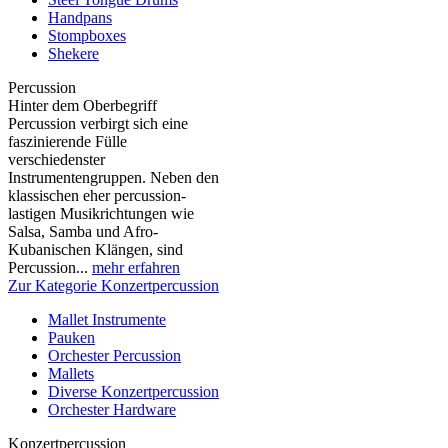
Handpans
Stompboxes
Shekere
Percussion
Hinter dem Oberbegriff
Percussion verbirgt sich eine
faszinierende Fülle
verschiedenster
Instrumentengruppen. Neben den
klassischen eher percussion-
lastigen Musikrichtungen wie
Salsa, Samba und Afro-
Kubanischen Klängen, sind
Percussion...
mehr erfahren
Zur Kategorie Konzertpercussion
Mallet Instrumente
Pauken
Orchester Percussion
Mallets
Diverse Konzertpercussion
Orchester Hardware
Konzertpercussion