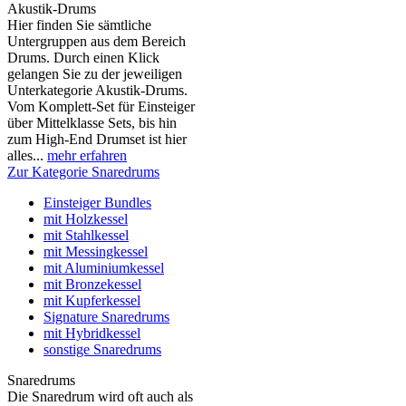
Akustik-Drums
Hier finden Sie sämtliche
Untergruppen aus dem Bereich
Drums. Durch einen Klick
gelangen Sie zu der jeweiligen
Unterkategorie Akustik-Drums.
Vom Komplett-Set für Einsteiger
über Mittelklasse Sets, bis hin
zum High-End Drumset ist hier
alles...
mehr erfahren
Zur Kategorie Snaredrums
Einsteiger Bundles
mit Holzkessel
mit Stahlkessel
mit Messingkessel
mit Aluminiumkessel
mit Bronzekessel
mit Kupferkessel
Signature Snaredrums
mit Hybridkessel
sonstige Snaredrums
Snaredrums
Die Snaredrum wird oft auch als