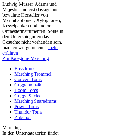
Ludwig-Musser, Adams und
Majestic sind erstklassige und
bewährte Hersteller von
Marimbaphonen, Xylophonen,
Kesselpauken und anderen
Orchesterinstrumenten. Sollte in
den Unterkategorien das
Gesuchte nicht vorhanden sein,
machen wir gerne ein...
mehr
erfahren
Zur Kategorie Marching
Bassdrums
Marching Trommel
Concert-Toms
Guggenmusik
Boom Toms
Gugga Sticks
Marching Snaredrums
Power Toms
Thunder Toms
Zubehör
Marching
In den Unterkategorien findet