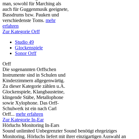
man, sowohl für Marching als
auch für Guggenmusik geeignete,
Bassdrums bzw. Pauken und
verschiedenste Toms.
mehr
erfahren
Zur Kategorie Orff
Studio 49
Glockenspiele
Sonor Orff
Orff
Die sogenannten Orffschen
Instrumente sind in Schulen und
Kinderzimmern allgegenwärtig.
Zu dieser Kategorie zählen u.A.
Glockenspiele, Klangbausteine,
klingende Stäbe, Metallophone
sowie Xylophone. Das Orff-
Schulwerk ist ein nach Carl
Orff...
mehr erfahren
Zur Kategorie In-Ear
Hörluchs Monitoring In-Ears
Sound unlimited Unbegrenzter Sound benötigt ehrgeiziges
Monitoring. Hörluchs liefert mit ihrer einzigartigen Auswahl an