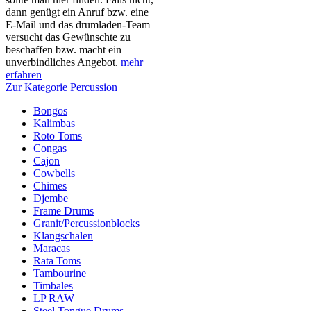
dann genügt ein Anruf bzw. eine
E-Mail und das drumladen-Team
versucht das Gewünschte zu
beschaffen bzw. macht ein
unverbindliches Angebot.
mehr
erfahren
Zur Kategorie Percussion
Bongos
Kalimbas
Roto Toms
Congas
Cajon
Cowbells
Chimes
Djembe
Frame Drums
Granit/Percussionblocks
Klangschalen
Maracas
Rata Toms
Tambourine
Timbales
LP RAW
Steel Tongue Drums