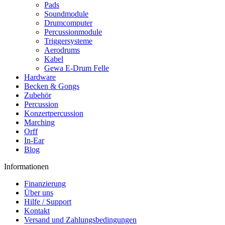
Pads
Soundmodule
Drumcomputer
Percussionmodule
Triggersysteme
Aerodrums
Kabel
Gewa E-Drum Felle
Hardware
Becken & Gongs
Zubehör
Percussion
Konzertpercussion
Marching
Orff
In-Ear
Blog
Informationen
Finanzierung
Über uns
Hilfe / Support
Kontakt
Versand und Zahlungsbedingungen