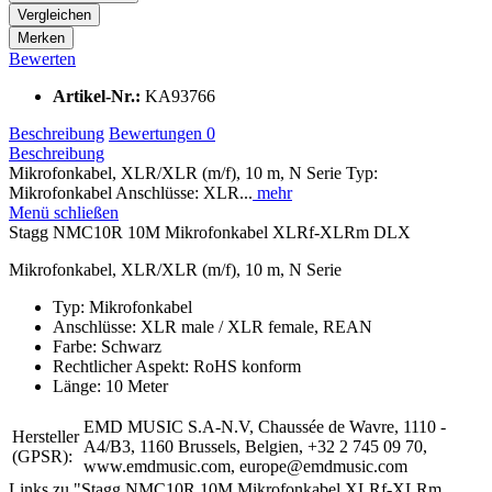
Vergleichen
Merken
Bewerten
Artikel-Nr.:
KA93766
Beschreibung
Bewertungen
0
Beschreibung
Mikrofonkabel, XLR/XLR (m/f), 10 m, N Serie Typ:
Mikrofonkabel Anschlüsse: XLR...
mehr
Menü schließen
Stagg NMC10R 10M Mikrofonkabel XLRf-XLRm DLX
Mikrofonkabel, XLR/XLR (m/f), 10 m, N Serie
Typ: Mikrofonkabel
Anschlüsse: XLR male / XLR female, REAN
Farbe: Schwarz
Rechtlicher Aspekt: RoHS konform
Länge: 10 Meter
EMD MUSIC S.A-N.V, Chaussée de Wavre, 1110 -
Hersteller
A4/B3, 1160 Brussels, Belgien, +32 2 745 09 70,
(GPSR):
www.emdmusic.com, europe@emdmusic.com
Links zu "Stagg NMC10R 10M Mikrofonkabel XLRf-XLRm