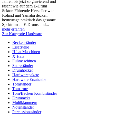
Jahren bis jetzt so gravierend und
rasant wie auf dem E-Drum
Sektor. Führende Hersteller wie
Roland und Yamaha decken
heutzutage praktisch das gesamte
Spektrum an E-Drums und...
mehr erfahren
Zur Kategorie Hardware
Beckenständer
Ersatzteile
Hihat Maschinen
X-Hats
Fußmaschinen
Snareständer
Drumhocker
Hardwarepakete
Hardware Ersatzteile
Tomständer
Tomarme
Tom/Becken Kombiständer
Drumracks
Multiklammern
Notenständer
Percussionständer