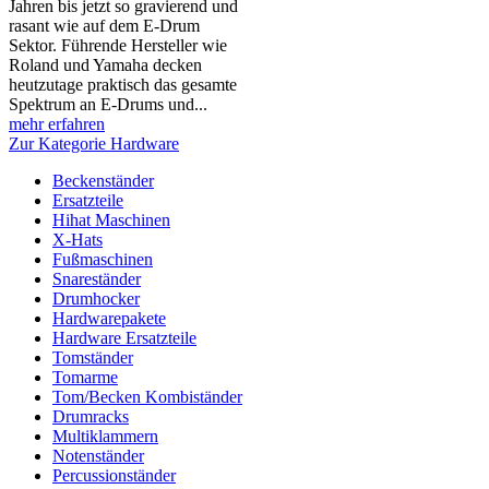
Jahren bis jetzt so gravierend und
rasant wie auf dem E-Drum
Sektor. Führende Hersteller wie
Roland und Yamaha decken
heutzutage praktisch das gesamte
Spektrum an E-Drums und...
mehr erfahren
Zur Kategorie Hardware
Beckenständer
Ersatzteile
Hihat Maschinen
X-Hats
Fußmaschinen
Snareständer
Drumhocker
Hardwarepakete
Hardware Ersatzteile
Tomständer
Tomarme
Tom/Becken Kombiständer
Drumracks
Multiklammern
Notenständer
Percussionständer