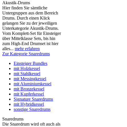
Akustik-Drums
Hier finden Sie sämtliche
Untergruppen aus dem Bereich
Drums. Durch einen Klick
gelangen Sie zu der jeweiligen
Unterkategorie Akustik-Drums.
Vom Komplett-Set für Einsteiger
über Mittelklasse Sets, bis hin
zum High-End Drumset ist hier
alles...
mehr erfahren
Zur Kategorie Snaredrums
Einsteiger Bundles
mit Holzkessel
mit Stahlkessel
mit Messingkessel
mit Aluminiumkessel
mit Bronzekessel
mit Kupferkessel
Signature Snaredrums
mit Hybridkessel
sonstige Snaredrums
Snaredrums
Die Snaredrum wird oft auch als