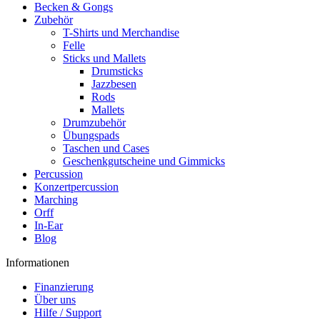
Becken & Gongs
Zubehör
T-Shirts und Merchandise
Felle
Sticks und Mallets
Drumsticks
Jazzbesen
Rods
Mallets
Drumzubehör
Übungspads
Taschen und Cases
Geschenkgutscheine und Gimmicks
Percussion
Konzertpercussion
Marching
Orff
In-Ear
Blog
Informationen
Finanzierung
Über uns
Hilfe / Support