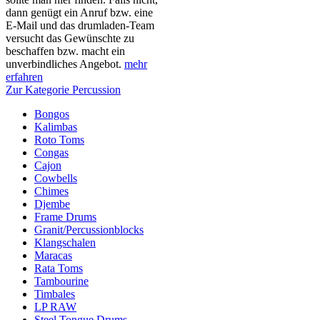
dann genügt ein Anruf bzw. eine
E-Mail und das drumladen-Team
versucht das Gewünschte zu
beschaffen bzw. macht ein
unverbindliches Angebot.
mehr
erfahren
Zur Kategorie Percussion
Bongos
Kalimbas
Roto Toms
Congas
Cajon
Cowbells
Chimes
Djembe
Frame Drums
Granit/Percussionblocks
Klangschalen
Maracas
Rata Toms
Tambourine
Timbales
LP RAW
Steel Tongue Drums