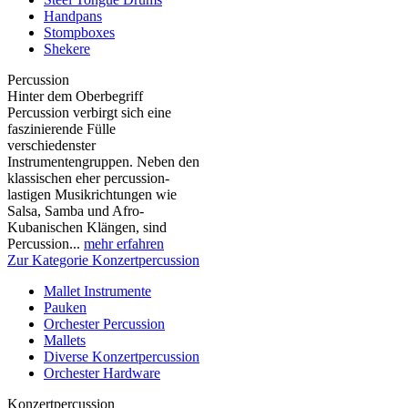
Handpans
Stompboxes
Shekere
Percussion
Hinter dem Oberbegriff
Percussion verbirgt sich eine
faszinierende Fülle
verschiedenster
Instrumentengruppen. Neben den
klassischen eher percussion-
lastigen Musikrichtungen wie
Salsa, Samba und Afro-
Kubanischen Klängen, sind
Percussion...
mehr erfahren
Zur Kategorie Konzertpercussion
Mallet Instrumente
Pauken
Orchester Percussion
Mallets
Diverse Konzertpercussion
Orchester Hardware
Konzertpercussion