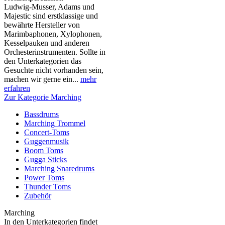
Ludwig-Musser, Adams und
Majestic sind erstklassige und
bewährte Hersteller von
Marimbaphonen, Xylophonen,
Kesselpauken und anderen
Orchesterinstrumenten. Sollte in
den Unterkategorien das
Gesuchte nicht vorhanden sein,
machen wir gerne ein...
mehr
erfahren
Zur Kategorie Marching
Bassdrums
Marching Trommel
Concert-Toms
Guggenmusik
Boom Toms
Gugga Sticks
Marching Snaredrums
Power Toms
Thunder Toms
Zubehör
Marching
In den Unterkategorien findet