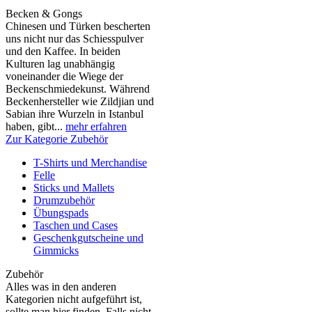
Becken & Gongs
Chinesen und Türken bescherten
uns nicht nur das Schiesspulver
und den Kaffee. In beiden
Kulturen lag unabhängig
voneinander die Wiege der
Beckenschmiedekunst. Während
Beckenhersteller wie Zildjian und
Sabian ihre Wurzeln in Istanbul
haben, gibt...
mehr erfahren
Zur Kategorie Zubehör
T-Shirts und Merchandise
Felle
Sticks und Mallets
Drumzubehör
Übungspads
Taschen und Cases
Geschenkgutscheine und
Gimmicks
Zubehör
Alles was in den anderen
Kategorien nicht aufgeführt ist,
sollte man hier finden. Falls nicht,