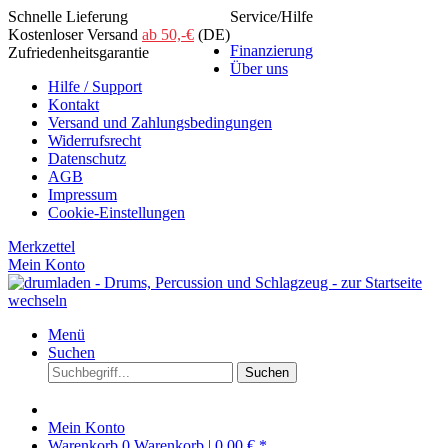
Schnelle Lieferung
Service/Hilfe
Kostenloser Versand
ab 50,-€
(DE)
Finanzierung
Zufriedenheitsgarantie
Über uns
Hilfe / Support
Kontakt
Versand und Zahlungsbedingungen
Widerrufsrecht
Datenschutz
AGB
Impressum
Cookie-Einstellungen
Merkzettel
Mein Konto
Menü
Suchen
Suchen
Mein Konto
Warenkorb
0
Warenkorb |
0,00 € *