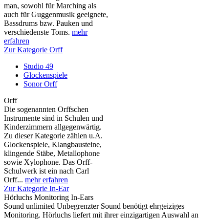
man, sowohl für Marching als
auch für Guggenmusik geeignete,
Bassdrums bzw. Pauken und
verschiedenste Toms.
mehr
erfahren
Zur Kategorie Orff
Studio 49
Glockenspiele
Sonor Orff
Orff
Die sogenannten Orffschen
Instrumente sind in Schulen und
Kinderzimmern allgegenwärtig.
Zu dieser Kategorie zählen u.A.
Glockenspiele, Klangbausteine,
klingende Stäbe, Metallophone
sowie Xylophone. Das Orff-
Schulwerk ist ein nach Carl
Orff...
mehr erfahren
Zur Kategorie In-Ear
Hörluchs Monitoring In-Ears
Sound unlimited Unbegrenzter Sound benötigt ehrgeiziges
Monitoring. Hörluchs liefert mit ihrer einzigartigen Auswahl an