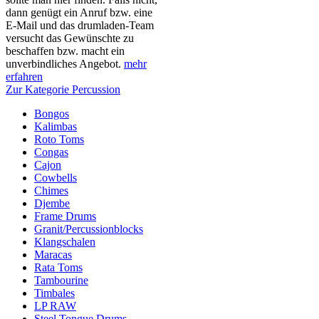
dann genügt ein Anruf bzw. eine
E-Mail und das drumladen-Team
versucht das Gewünschte zu
beschaffen bzw. macht ein
unverbindliches Angebot.
mehr
erfahren
Zur Kategorie Percussion
Bongos
Kalimbas
Roto Toms
Congas
Cajon
Cowbells
Chimes
Djembe
Frame Drums
Granit/Percussionblocks
Klangschalen
Maracas
Rata Toms
Tambourine
Timbales
LP RAW
Steel Tongue Drums