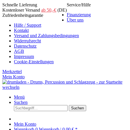
Schnelle Lieferung
Service/Hilfe
Kostenloser Versand
ab 50,-€
(DE)
Finanzierung
Zufriedenheitsgarantie
Über uns
Hilfe / Support
Kontakt
Versand und Zahlungsbedingungen
Widerrufsrecht
Datenschutz
AGB
Impressum
Cookie-Einstellungen
Merkzettel
Mein Konto
Menü
Suchen
Suchen
Mein Konto
Warenkorb
0
Warenkorb |
0,00 € *