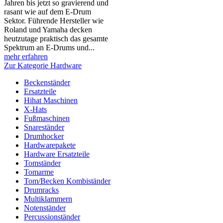
Jahren bis jetzt so gravierend und
rasant wie auf dem E-Drum
Sektor. Führende Hersteller wie
Roland und Yamaha decken
heutzutage praktisch das gesamte
Spektrum an E-Drums und...
mehr erfahren
Zur Kategorie Hardware
Beckenständer
Ersatzteile
Hihat Maschinen
X-Hats
Fußmaschinen
Snareständer
Drumhocker
Hardwarepakete
Hardware Ersatzteile
Tomständer
Tomarme
Tom/Becken Kombiständer
Drumracks
Multiklammern
Notenständer
Percussionständer