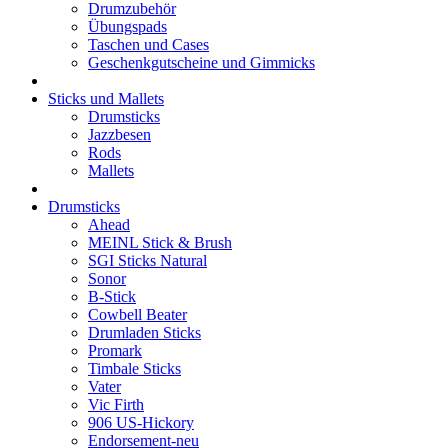
Drumzubehör
Übungspads
Taschen und Cases
Geschenkgutscheine und Gimmicks
Sticks und Mallets
Drumsticks
Jazzbesen
Rods
Mallets
Drumsticks
Ahead
MEINL Stick & Brush
SGI Sticks Natural
Sonor
B-Stick
Cowbell Beater
Drumladen Sticks
Promark
Timbale Sticks
Vater
Vic Firth
906 US-Hickory
Endorsement-neu