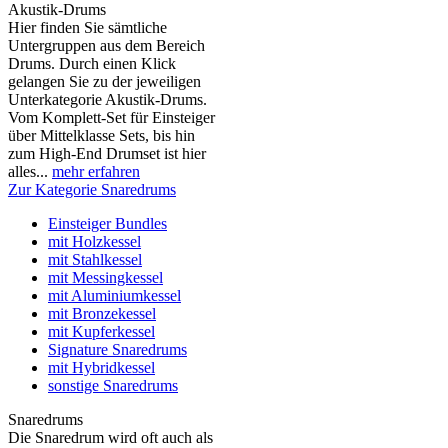
Akustik-Drums
Hier finden Sie sämtliche
Untergruppen aus dem Bereich
Drums. Durch einen Klick
gelangen Sie zu der jeweiligen
Unterkategorie Akustik-Drums.
Vom Komplett-Set für Einsteiger
über Mittelklasse Sets, bis hin
zum High-End Drumset ist hier
alles...
mehr erfahren
Zur Kategorie Snaredrums
Einsteiger Bundles
mit Holzkessel
mit Stahlkessel
mit Messingkessel
mit Aluminiumkessel
mit Bronzekessel
mit Kupferkessel
Signature Snaredrums
mit Hybridkessel
sonstige Snaredrums
Snaredrums
Die Snaredrum wird oft auch als