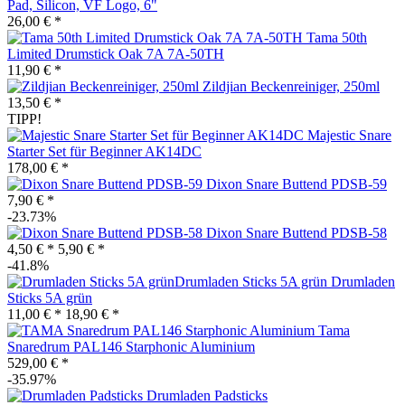
Pad, Silicon, VF Logo, 6"
26,00 € *
Tama 50th
Limited Drumstick Oak 7A 7A-50TH
11,90 € *
Zildjian Beckenreiniger, 250ml
13,50 € *
TIPP!
Majestic Snare
Starter Set für Beginner AK14DC
178,00 € *
Dixon Snare Buttend PDSB-59
7,90 € *
-23.73%
Dixon Snare Buttend PDSB-58
4,50 € *
5,90 € *
-41.8%
Drumladen
Sticks 5A grün
11,00 € *
18,90 € *
Tama
Snaredrum PAL146 Starphonic Aluminium
529,00 € *
-35.97%
Drumladen Padsticks