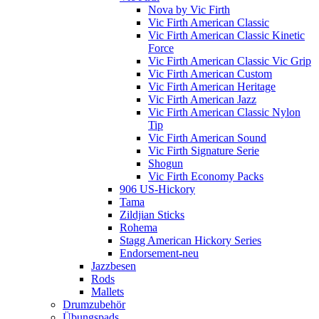
Nova by Vic Firth
Vic Firth American Classic
Vic Firth American Classic Kinetic
Force
Vic Firth American Classic Vic Grip
Vic Firth American Custom
Vic Firth American Heritage
Vic Firth American Jazz
Vic Firth American Classic Nylon
Tip
Vic Firth American Sound
Vic Firth Signature Serie
Shogun
Vic Firth Economy Packs
906 US-Hickory
Tama
Zildjian Sticks
Rohema
Stagg American Hickory Series
Endorsement-neu
Jazzbesen
Rods
Mallets
Drumzubehör
Übungspads