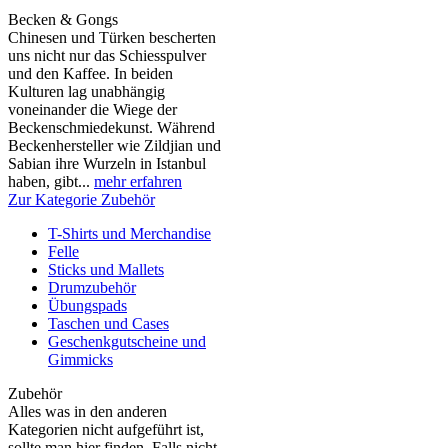
Becken & Gongs
Chinesen und Türken bescherten
uns nicht nur das Schiesspulver
und den Kaffee. In beiden
Kulturen lag unabhängig
voneinander die Wiege der
Beckenschmiedekunst. Während
Beckenhersteller wie Zildjian und
Sabian ihre Wurzeln in Istanbul
haben, gibt...
mehr erfahren
Zur Kategorie Zubehör
T-Shirts und Merchandise
Felle
Sticks und Mallets
Drumzubehör
Übungspads
Taschen und Cases
Geschenkgutscheine und
Gimmicks
Zubehör
Alles was in den anderen
Kategorien nicht aufgeführt ist,
sollte man hier finden. Falls nicht,