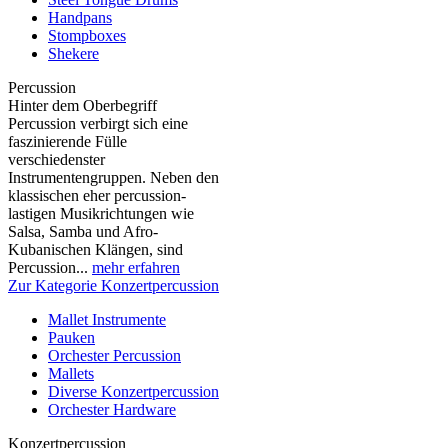
Handpans
Stompboxes
Shekere
Percussion
Hinter dem Oberbegriff
Percussion verbirgt sich eine
faszinierende Fülle
verschiedenster
Instrumentengruppen. Neben den
klassischen eher percussion-
lastigen Musikrichtungen wie
Salsa, Samba und Afro-
Kubanischen Klängen, sind
Percussion...
mehr erfahren
Zur Kategorie Konzertpercussion
Mallet Instrumente
Pauken
Orchester Percussion
Mallets
Diverse Konzertpercussion
Orchester Hardware
Konzertpercussion