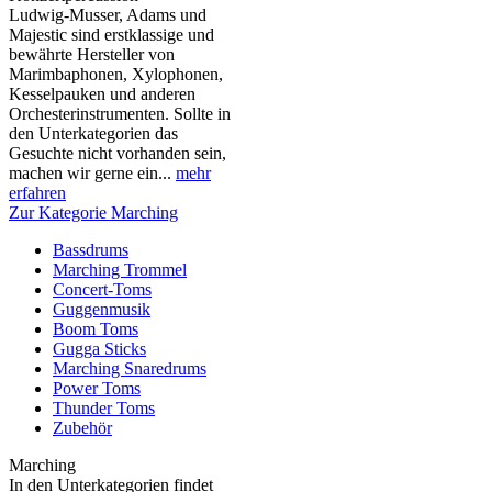
Ludwig-Musser, Adams und
Majestic sind erstklassige und
bewährte Hersteller von
Marimbaphonen, Xylophonen,
Kesselpauken und anderen
Orchesterinstrumenten. Sollte in
den Unterkategorien das
Gesuchte nicht vorhanden sein,
machen wir gerne ein...
mehr
erfahren
Zur Kategorie Marching
Bassdrums
Marching Trommel
Concert-Toms
Guggenmusik
Boom Toms
Gugga Sticks
Marching Snaredrums
Power Toms
Thunder Toms
Zubehör
Marching
In den Unterkategorien findet