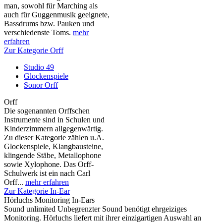
man, sowohl für Marching als
auch für Guggenmusik geeignete,
Bassdrums bzw. Pauken und
verschiedenste Toms.
mehr
erfahren
Zur Kategorie Orff
Studio 49
Glockenspiele
Sonor Orff
Orff
Die sogenannten Orffschen
Instrumente sind in Schulen und
Kinderzimmern allgegenwärtig.
Zu dieser Kategorie zählen u.A.
Glockenspiele, Klangbausteine,
klingende Stäbe, Metallophone
sowie Xylophone. Das Orff-
Schulwerk ist ein nach Carl
Orff...
mehr erfahren
Zur Kategorie In-Ear
Hörluchs Monitoring In-Ears
Sound unlimited Unbegrenzter Sound benötigt ehrgeiziges
Monitoring. Hörluchs liefert mit ihrer einzigartigen Auswahl an