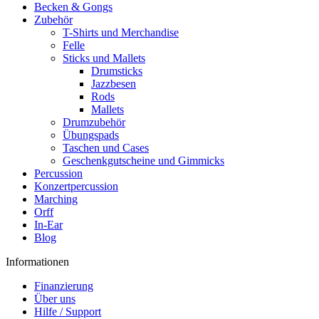
Becken & Gongs
Zubehör
T-Shirts und Merchandise
Felle
Sticks und Mallets
Drumsticks
Jazzbesen
Rods
Mallets
Drumzubehör
Übungspads
Taschen und Cases
Geschenkgutscheine und Gimmicks
Percussion
Konzertpercussion
Marching
Orff
In-Ear
Blog
Informationen
Finanzierung
Über uns
Hilfe / Support