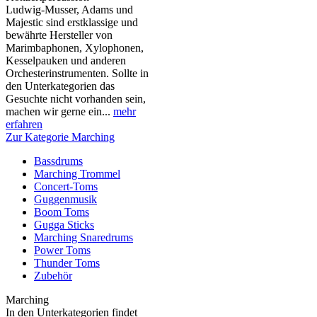
Ludwig-Musser, Adams und
Majestic sind erstklassige und
bewährte Hersteller von
Marimbaphonen, Xylophonen,
Kesselpauken und anderen
Orchesterinstrumenten. Sollte in
den Unterkategorien das
Gesuchte nicht vorhanden sein,
machen wir gerne ein...
mehr
erfahren
Zur Kategorie Marching
Bassdrums
Marching Trommel
Concert-Toms
Guggenmusik
Boom Toms
Gugga Sticks
Marching Snaredrums
Power Toms
Thunder Toms
Zubehör
Marching
In den Unterkategorien findet