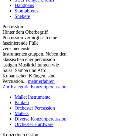
Handpans
Stompboxes
Shekere
Percussion
Hinter dem Oberbegriff
Percussion verbirgt sich eine
faszinierende Fülle
verschiedenster
Instrumentengruppen. Neben den
klassischen eher percussion-
lastigen Musikrichtungen wie
Salsa, Samba und Afro-
Kubanischen Klängen, sind
Percussion...
mehr erfahren
Zur Kategorie Konzertpercussion
Mallet Instrumente
Pauken
Orchester Percussion
Mallets
Diverse Konzertpercussion
Orchester Hardware
Konzertpercussion