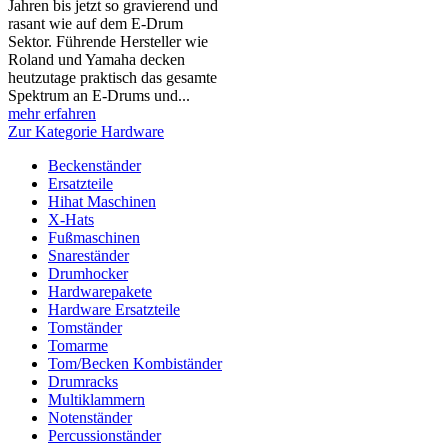
Jahren bis jetzt so gravierend und
rasant wie auf dem E-Drum
Sektor. Führende Hersteller wie
Roland und Yamaha decken
heutzutage praktisch das gesamte
Spektrum an E-Drums und...
mehr erfahren
Zur Kategorie Hardware
Beckenständer
Ersatzteile
Hihat Maschinen
X-Hats
Fußmaschinen
Snareständer
Drumhocker
Hardwarepakete
Hardware Ersatzteile
Tomständer
Tomarme
Tom/Becken Kombiständer
Drumracks
Multiklammern
Notenständer
Percussionständer