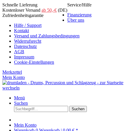
Schnelle Lieferung
Service/Hilfe
Kostenloser Versand
ab 50,-€
(DE)
Finanzierung
Zufriedenheitsgarantie
Über uns
Hilfe / Support
Kontakt
Versand und Zahlungsbedingungen
Widerrufsrecht
Datenschutz
AGB
Impressum
Cookie-Einstellungen
Merkzettel
Mein Konto
Menü
Suchen
Suchen
Mein Konto
Warenkorb
0
Warenkorb |
0,00 € *