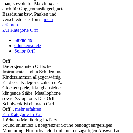
man, sowohl für Marching als
auch für Guggenmusik geeignete,
Bassdrums bzw. Pauken und
verschiedenste Toms.
mehr
erfahren
Zur Kategorie Orff
Studio 49
Glockenspiele
Sonor Orff
Orff
Die sogenannten Orffschen
Instrumente sind in Schulen und
Kinderzimmern allgegenwärtig.
Zu dieser Kategorie zählen u.A.
Glockenspiele, Klangbausteine,
klingende Stäbe, Metallophone
sowie Xylophone. Das Orff-
Schulwerk ist ein nach Carl
Orff...
mehr erfahren
Zur Kategorie In-Ear
Hörluchs Monitoring In-Ears
Sound unlimited Unbegrenzter Sound benötigt ehrgeiziges
Monitoring. Hörluchs liefert mit ihrer einzigartigen Auswahl an