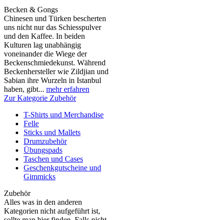
Becken & Gongs
Chinesen und Türken bescherten
uns nicht nur das Schiesspulver
und den Kaffee. In beiden
Kulturen lag unabhängig
voneinander die Wiege der
Beckenschmiedekunst. Während
Beckenhersteller wie Zildjian und
Sabian ihre Wurzeln in Istanbul
haben, gibt...
mehr erfahren
Zur Kategorie Zubehör
T-Shirts und Merchandise
Felle
Sticks und Mallets
Drumzubehör
Übungspads
Taschen und Cases
Geschenkgutscheine und
Gimmicks
Zubehör
Alles was in den anderen
Kategorien nicht aufgeführt ist,
sollte man hier finden. Falls nicht,