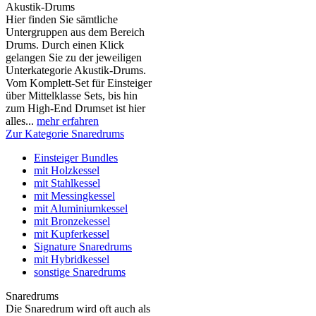
Akustik-Drums
Hier finden Sie sämtliche
Untergruppen aus dem Bereich
Drums. Durch einen Klick
gelangen Sie zu der jeweiligen
Unterkategorie Akustik-Drums.
Vom Komplett-Set für Einsteiger
über Mittelklasse Sets, bis hin
zum High-End Drumset ist hier
alles...
mehr erfahren
Zur Kategorie Snaredrums
Einsteiger Bundles
mit Holzkessel
mit Stahlkessel
mit Messingkessel
mit Aluminiumkessel
mit Bronzekessel
mit Kupferkessel
Signature Snaredrums
mit Hybridkessel
sonstige Snaredrums
Snaredrums
Die Snaredrum wird oft auch als