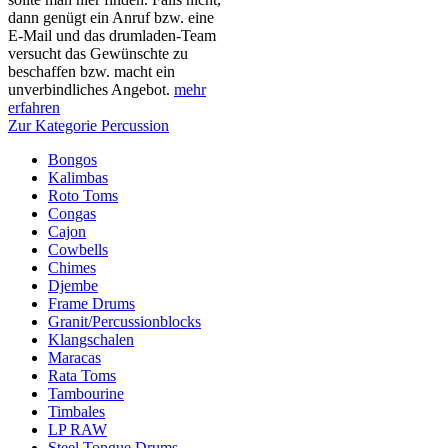
dann genügt ein Anruf bzw. eine
E-Mail und das drumladen-Team
versucht das Gewünschte zu
beschaffen bzw. macht ein
unverbindliches Angebot.
mehr
erfahren
Zur Kategorie Percussion
Bongos
Kalimbas
Roto Toms
Congas
Cajon
Cowbells
Chimes
Djembe
Frame Drums
Granit/Percussionblocks
Klangschalen
Maracas
Rata Toms
Tambourine
Timbales
LP RAW
Steel Tongue Drums