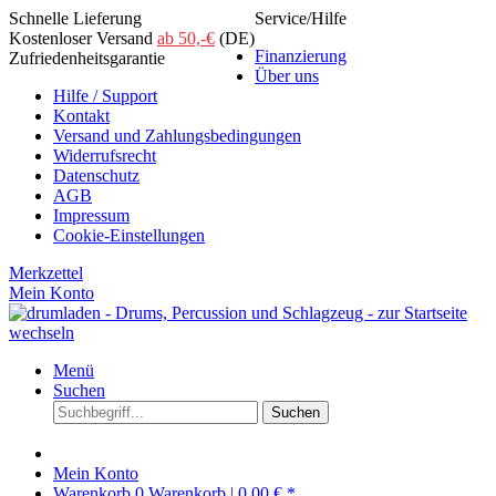
Schnelle Lieferung
Service/Hilfe
Kostenloser Versand
ab 50,-€
(DE)
Finanzierung
Zufriedenheitsgarantie
Über uns
Hilfe / Support
Kontakt
Versand und Zahlungsbedingungen
Widerrufsrecht
Datenschutz
AGB
Impressum
Cookie-Einstellungen
Merkzettel
Mein Konto
Menü
Suchen
Suchen
Mein Konto
Warenkorb
0
Warenkorb |
0,00 € *