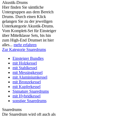
Akustik-Drums
Hier finden Sie sämtliche
Untergruppen aus dem Bereich
Drums. Durch einen Klick
gelangen Sie zu der jeweiligen
Unterkategorie Akustik-Drums.
Vom Komplett-Set für Einsteiger
über Mittelklasse Sets, bis hin
zum High-End Drumset ist hier
alles...
mehr erfahren
Zur Kategorie Snaredrums
Einsteiger Bundles
mit Holzkessel
mit Stahlkessel
mit Messingkessel
mit Aluminiumkessel
mit Bronzekessel
mit Kupferkessel
Signature Snaredrums
mit Hybridkessel
sonstige Snaredrums
Snaredrums
Die Snaredrum wird oft auch als