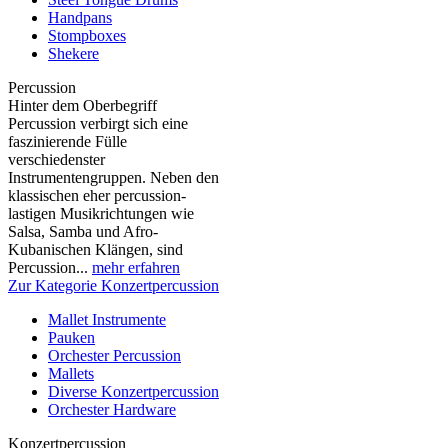
Handpans
Stompboxes
Shekere
Percussion
Hinter dem Oberbegriff
Percussion verbirgt sich eine
faszinierende Fülle
verschiedenster
Instrumentengruppen. Neben den
klassischen eher percussion-
lastigen Musikrichtungen wie
Salsa, Samba und Afro-
Kubanischen Klängen, sind
Percussion...
mehr erfahren
Zur Kategorie Konzertpercussion
Mallet Instrumente
Pauken
Orchester Percussion
Mallets
Diverse Konzertpercussion
Orchester Hardware
Konzertpercussion