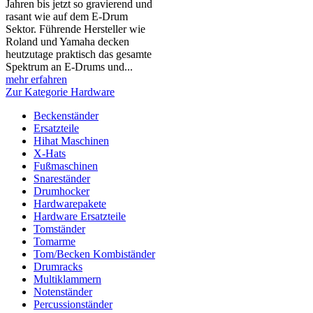
Jahren bis jetzt so gravierend und
rasant wie auf dem E-Drum
Sektor. Führende Hersteller wie
Roland und Yamaha decken
heutzutage praktisch das gesamte
Spektrum an E-Drums und...
mehr erfahren
Zur Kategorie Hardware
Beckenständer
Ersatzteile
Hihat Maschinen
X-Hats
Fußmaschinen
Snareständer
Drumhocker
Hardwarepakete
Hardware Ersatzteile
Tomständer
Tomarme
Tom/Becken Kombiständer
Drumracks
Multiklammern
Notenständer
Percussionständer