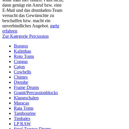
dann genügt ein Anruf bzw. eine
E-Mail und das drumladen-Team
versucht das Gewünschte zu
beschaffen bzw. macht ein
unverbindliches Angebot.
mehr
erfahren
Zur Kategorie Percussion
Bongos
Kalimbas
Roto Toms
Congas
Cajon
Cowbells
Chimes
Djembe
Frame Drums
Granit/Percussionblocks
Klangschalen
Maracas
Rata Toms
Tambourine
Timbales
LP RAW
Steel Tongue Drums