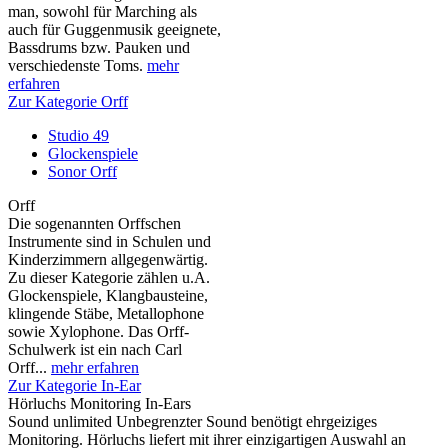
man, sowohl für Marching als
auch für Guggenmusik geeignete,
Bassdrums bzw. Pauken und
verschiedenste Toms.
mehr
erfahren
Zur Kategorie Orff
Studio 49
Glockenspiele
Sonor Orff
Orff
Die sogenannten Orffschen
Instrumente sind in Schulen und
Kinderzimmern allgegenwärtig.
Zu dieser Kategorie zählen u.A.
Glockenspiele, Klangbausteine,
klingende Stäbe, Metallophone
sowie Xylophone. Das Orff-
Schulwerk ist ein nach Carl
Orff...
mehr erfahren
Zur Kategorie In-Ear
Hörluchs Monitoring In-Ears
Sound unlimited Unbegrenzter Sound benötigt ehrgeiziges
Monitoring. Hörluchs liefert mit ihrer einzigartigen Auswahl an