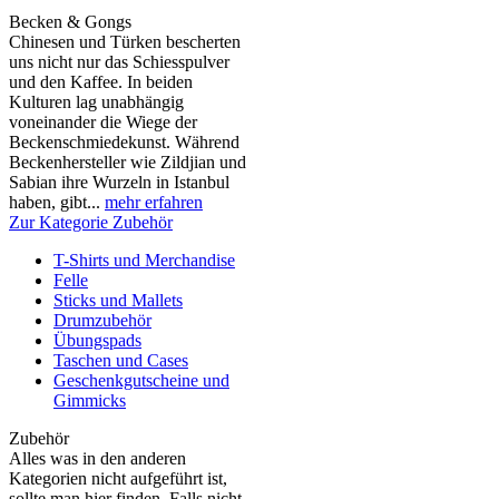
Becken & Gongs
Chinesen und Türken bescherten
uns nicht nur das Schiesspulver
und den Kaffee. In beiden
Kulturen lag unabhängig
voneinander die Wiege der
Beckenschmiedekunst. Während
Beckenhersteller wie Zildjian und
Sabian ihre Wurzeln in Istanbul
haben, gibt...
mehr erfahren
Zur Kategorie Zubehör
T-Shirts und Merchandise
Felle
Sticks und Mallets
Drumzubehör
Übungspads
Taschen und Cases
Geschenkgutscheine und
Gimmicks
Zubehör
Alles was in den anderen
Kategorien nicht aufgeführt ist,
sollte man hier finden. Falls nicht,