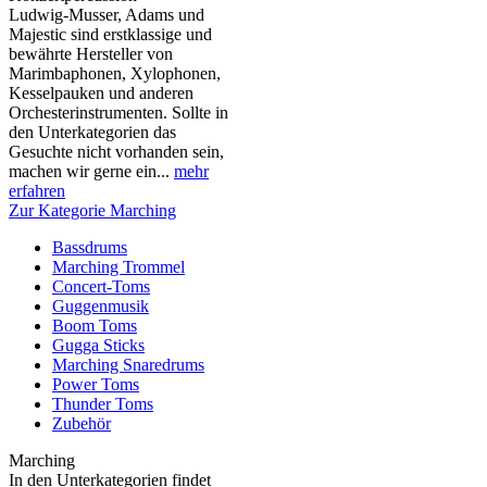
Ludwig-Musser, Adams und
Majestic sind erstklassige und
bewährte Hersteller von
Marimbaphonen, Xylophonen,
Kesselpauken und anderen
Orchesterinstrumenten. Sollte in
den Unterkategorien das
Gesuchte nicht vorhanden sein,
machen wir gerne ein...
mehr
erfahren
Zur Kategorie Marching
Bassdrums
Marching Trommel
Concert-Toms
Guggenmusik
Boom Toms
Gugga Sticks
Marching Snaredrums
Power Toms
Thunder Toms
Zubehör
Marching
In den Unterkategorien findet