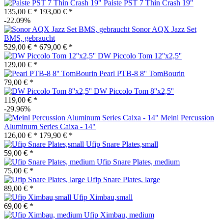
Paiste PST 7 Thin Crash 19"
135,00 € *
193,00 € *
-22.09%
Sonor AQX Jazz Set
BMS, gebraucht
529,00 € *
679,00 € *
DW Piccolo Tom 12''x2,5''
129,00 € *
Pearl PTB-8 8'' TomBourin
79,00 € *
DW Piccolo Tom 8''x2,5''
119,00 € *
-29.96%
Meinl Percussion
Aluminum Series Caixa - 14"
126,00 € *
179,90 € *
Ufip Snare Plates,small
59,00 € *
Ufip Snare Plates, medium
75,00 € *
Ufip Snare Plates, large
89,00 € *
Ufip Ximbau,small
69,00 € *
Ufip Ximbau, medium