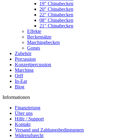
19" Chinabecken
20" Chinabecken
22" Chinabecken
08" Chinabecken
21" Chinabecken
Effekte
Beckensätze
Marchingbecken
Gongs
Zubehör
Percussion
Konzertpercussion
Marching
Orff
In-Ear
Blog
Informationen
Finanzierung
Über uns
Hilfe / Support
Kontakt
Versand und Zahlungsbedingungen
Widerrufsrecht