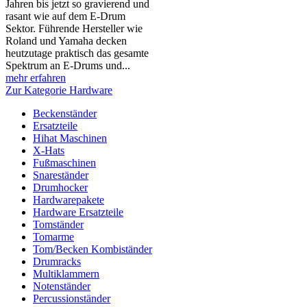
Jahren bis jetzt so gravierend und
rasant wie auf dem E-Drum
Sektor. Führende Hersteller wie
Roland und Yamaha decken
heutzutage praktisch das gesamte
Spektrum an E-Drums und...
mehr erfahren
Zur Kategorie Hardware
Beckenständer
Ersatzteile
Hihat Maschinen
X-Hats
Fußmaschinen
Snareständer
Drumhocker
Hardwarepakete
Hardware Ersatzteile
Tomständer
Tomarme
Tom/Becken Kombiständer
Drumracks
Multiklammern
Notenständer
Percussionständer