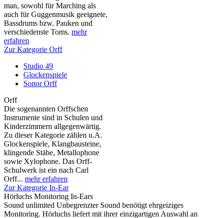
man, sowohl für Marching als
auch für Guggenmusik geeignete,
Bassdrums bzw. Pauken und
verschiedenste Toms.
mehr
erfahren
Zur Kategorie Orff
Studio 49
Glockenspiele
Sonor Orff
Orff
Die sogenannten Orffschen
Instrumente sind in Schulen und
Kinderzimmern allgegenwärtig.
Zu dieser Kategorie zählen u.A.
Glockenspiele, Klangbausteine,
klingende Stäbe, Metallophone
sowie Xylophone. Das Orff-
Schulwerk ist ein nach Carl
Orff...
mehr erfahren
Zur Kategorie In-Ear
Hörluchs Monitoring In-Ears
Sound unlimited Unbegrenzter Sound benötigt ehrgeiziges
Monitoring. Hörluchs liefert mit ihrer einzigartigen Auswahl an