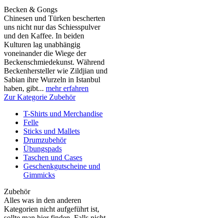
Becken & Gongs
Chinesen und Türken bescherten
uns nicht nur das Schiesspulver
und den Kaffee. In beiden
Kulturen lag unabhängig
voneinander die Wiege der
Beckenschmiedekunst. Während
Beckenhersteller wie Zildjian und
Sabian ihre Wurzeln in Istanbul
haben, gibt...
mehr erfahren
Zur Kategorie Zubehör
T-Shirts und Merchandise
Felle
Sticks und Mallets
Drumzubehör
Übungspads
Taschen und Cases
Geschenkgutscheine und
Gimmicks
Zubehör
Alles was in den anderen
Kategorien nicht aufgeführt ist,
sollte man hier finden. Falls nicht,