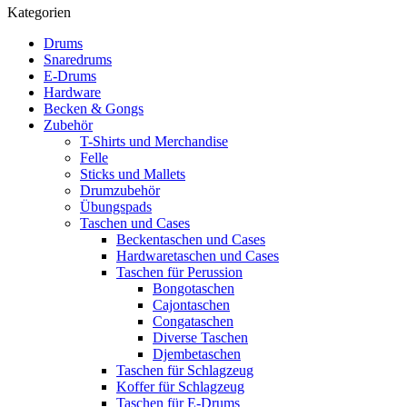
Kategorien
Drums
Snaredrums
E-Drums
Hardware
Becken & Gongs
Zubehör
T-Shirts und Merchandise
Felle
Sticks und Mallets
Drumzubehör
Übungspads
Taschen und Cases
Beckentaschen und Cases
Hardwaretaschen und Cases
Taschen für Perussion
Bongotaschen
Cajontaschen
Congataschen
Diverse Taschen
Djembetaschen
Taschen für Schlagzeug
Koffer für Schlagzeug
Taschen für E-Drums