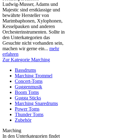
Ludwig-Musser, Adams und
Majestic sind erstklassige und
bewährte Hersteller von
Marimbaphonen, Xylophonen,
Kesselpauken und anderen
Orchesterinstrumenten. Sollte in
den Unterkategorien das
Gesuchte nicht vorhanden sein,
machen wir gerne ein...
mehr
erfahren
Zur Kategorie Marching
Bassdrums
Marching Trommel
Concert-Toms
Guggenmusik
Boom Toms
Gugga Sticks
Marching Snaredrums
Power Toms
Thunder Toms
Zubehör
Marching
In den Unterkategorien findet