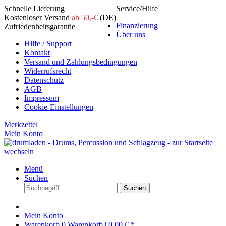
Schnelle Lieferung
Service/Hilfe
Kostenloser Versand
ab 50,-€
(DE)
Finanzierung
Zufriedenheitsgarantie
Über uns
Hilfe / Support
Kontakt
Versand und Zahlungsbedingungen
Widerrufsrecht
Datenschutz
AGB
Impressum
Cookie-Einstellungen
Merkzettel
Mein Konto
Menü
Suchen
Suchen
Mein Konto
Warenkorb
0
Warenkorb |
0,00 € *