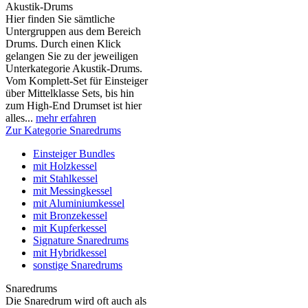
Akustik-Drums
Hier finden Sie sämtliche
Untergruppen aus dem Bereich
Drums. Durch einen Klick
gelangen Sie zu der jeweiligen
Unterkategorie Akustik-Drums.
Vom Komplett-Set für Einsteiger
über Mittelklasse Sets, bis hin
zum High-End Drumset ist hier
alles...
mehr erfahren
Zur Kategorie Snaredrums
Einsteiger Bundles
mit Holzkessel
mit Stahlkessel
mit Messingkessel
mit Aluminiumkessel
mit Bronzekessel
mit Kupferkessel
Signature Snaredrums
mit Hybridkessel
sonstige Snaredrums
Snaredrums
Die Snaredrum wird oft auch als