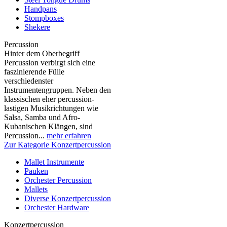
Handpans
Stompboxes
Shekere
Percussion
Hinter dem Oberbegriff
Percussion verbirgt sich eine
faszinierende Fülle
verschiedenster
Instrumentengruppen. Neben den
klassischen eher percussion-
lastigen Musikrichtungen wie
Salsa, Samba und Afro-
Kubanischen Klängen, sind
Percussion...
mehr erfahren
Zur Kategorie Konzertpercussion
Mallet Instrumente
Pauken
Orchester Percussion
Mallets
Diverse Konzertpercussion
Orchester Hardware
Konzertpercussion