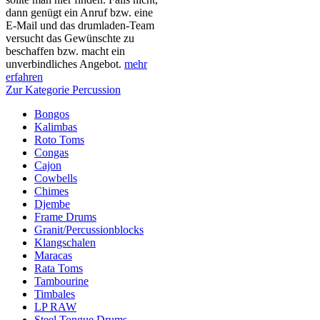
dann genügt ein Anruf bzw. eine
E-Mail und das drumladen-Team
versucht das Gewünschte zu
beschaffen bzw. macht ein
unverbindliches Angebot.
mehr
erfahren
Zur Kategorie Percussion
Bongos
Kalimbas
Roto Toms
Congas
Cajon
Cowbells
Chimes
Djembe
Frame Drums
Granit/Percussionblocks
Klangschalen
Maracas
Rata Toms
Tambourine
Timbales
LP RAW
Steel Tongue Drums